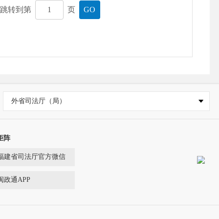
，跳转到第
页
GO
外省司法厅（局）
矩阵
福建省司法厅官方微信
闽政通APP