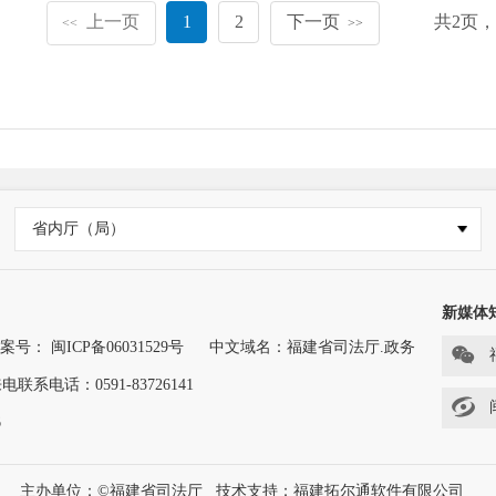
上一页
1
2
下一页
共
2
页
<<
>>
省内厅（局）
新媒体
案号： 闽ICP备06031529号
中文域名：福建省司法厅.政务
联系电话：0591-83726141
6
主办单位：©福建省司法厅
技术支持：福建拓尔通软件有限公司