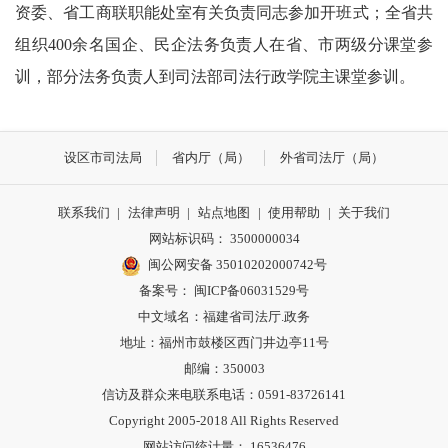
资委、省工商联职能处室有关负责同志参加开班式；全省共
组织400余名国企、民企法务负责人在省、市两级分课堂参
训，部分法务负责人到司法部司法行政学院主课堂参训。
设区市司法局
省内厅（局）
外省司法厅（局）
联系我们
|
法律声明
|
站点地图
|
使用帮助
|
关于我们
网站标识码： 3500000034
闽公网安备 35010202000742号
备案号： 闽ICP备06031529号
中文域名：福建省司法厅.政务
地址：福州市鼓楼区西门井边亭11号
邮编：350003
信访及群众来电联系电话：0591-83726141
Copyright 2005-2018 All Rights Reserved
网站访问统计量： 16536476