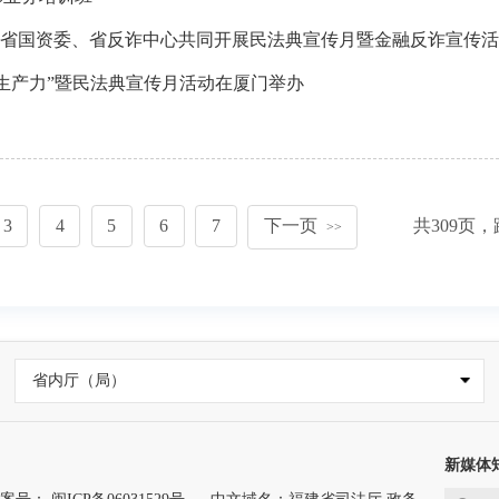
法厅、省国资委、省反诈中心共同开展民法典宣传月暨金融反诈宣传
生产力”暨民法典宣传月活动在厦门举办
3
4
5
6
7
下一页
共
309
页，
>>
省内厅（局）
新媒体