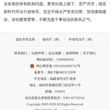
业发展的体制机制问题。要突出能上能下、宽严并济，锻造
新时代司法行政铁军。坚定不移从严管党治警、加强素能建
设、深化暖警爱警，不断充盈干事创业的新风正气。
设区市司法局
省内厅（局）
外省司法厅（局）
联系我们
|
法律声明
|
站点地图
|
使用帮助
|
关于我们
网站标识码： 3500000034
闽公网安备 35010202000742号
备案号： 闽ICP备06031529号
中文域名：福建省司法厅.政务
地址：福州市鼓楼区西门井边亭11号
邮编：350003
信访及群众来电联系电话：0591-83726141
Copyright 2005-2018 All Rights Reserved