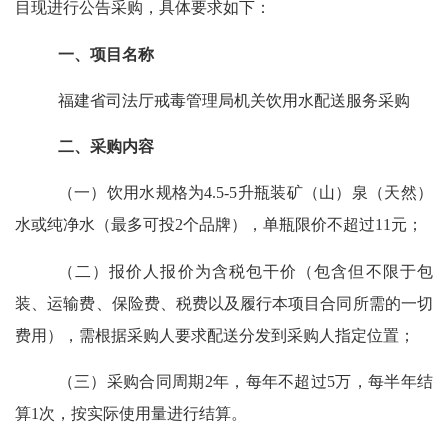
目现进行公告采购，具体要求如下：
一、
项目名称
福建省司法厅戒毒管理局机关饮用水配送服务采购
二、
采购内容
（一）
饮用水规格为
4.5-5升瓶装矿（山）泉（天然）
水或纯净水
（最多可投
2个品牌
）
，单瓶限价不超过
11
元
；
（二）报价人
报价为含税包干价
（包含但不限于包
装、运输费、保险费、税费以及履行本项目合同所需的一切
费用）
，
需根据采购人
要求配送分发到采购人指定位置
；
（三）
采购合同周期
2年
，
每年不超过
5万
，每半年结
算
1次，按实际使用量进行结算
。