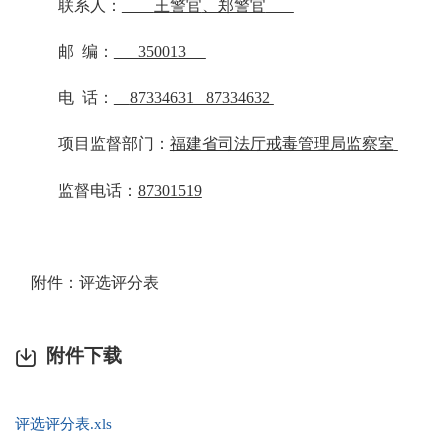
联系人：
王
警官
、郑警官
邮
编：
350013
电
话：
87334631 87334632
项目监督部门：
福建省司法厅戒毒管理局监察室
监督电话：
87301519
附件：评选评分表
附件下载
评选评分表.xls