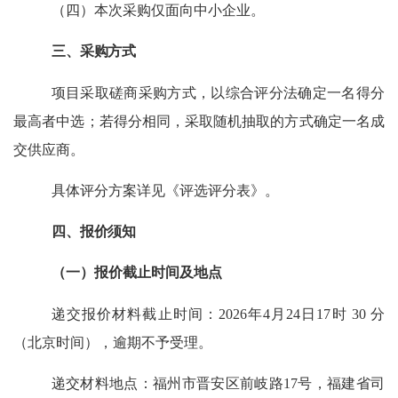
（四）本次采购仅面向中小企业。
三、
采购方式
项目采取
磋商采购方式，以
综合评分法
确定一名
得分
最高者中
选；
若得分相同
，
采取
随机抽取的
方式
确定一名成
交供应商
。
具体评分方案详见《评
选
评分表》。
四、
报价须知
（一）报价截止时间及地点
递交报价材料截止时间
：
202
6
年
4
月
24
日
17
时
3
0 分
（北京时间）
，逾期不予受理。
递交材料地点
：
福州市晋安区前岐路
17号，
福建省司