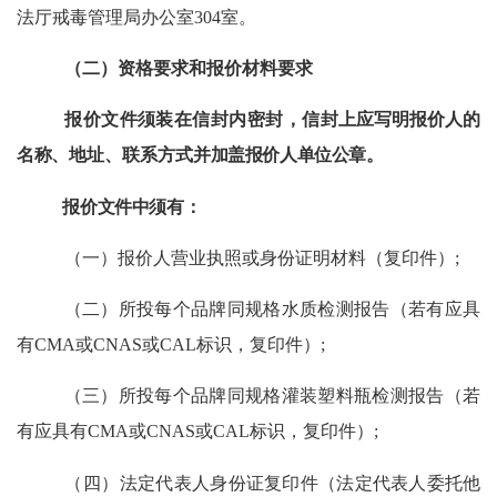
法厅戒毒管理局办公室
304室
。
（二）
资格要求和报价材料要求
报价文件须装在信封内密封，
信封上应写明报价人的
名称
、
地址
、
联系方式
并加盖报价人单位公章。
报价文件中须有
：
（一）报价人营业执照
或身份证明材料
（复印件）
;
（二）
所投每个
品牌
同规格
水质检测报告（
若有应
具
有
CMA或CNAS或CAL标识
，
复印件）
;
（三）所投每个
品牌
同规格
灌装塑料瓶检测报告（
若
有应具有
CMA或CNAS或CAL标识
，
复印件）
;
（四）
法定代表人身份证复印件（法定代表人委托他