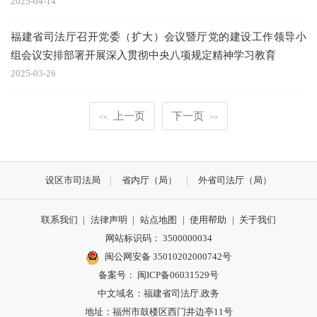
2025-04-14
福建省司法厅召开党委（扩大）会议暨厅党的建设工作领导小
组会议安排部署开展深入贯彻中央八项规定精神学习教育
2025-03-26
上一页
下一页
<<
>>
设区市司法局
省内厅（局）
外省司法厅（局）
联系我们
|
法律声明
|
站点地图
|
使用帮助
|
关于我们
网站标识码： 3500000034
闽公网安备 35010202000742号
备案号： 闽ICP备06031529号
中文域名：福建省司法厅.政务
地址：福州市鼓楼区西门井边亭11号